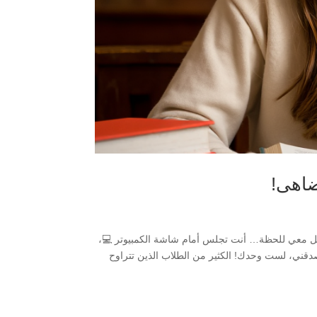
تضاهى!
يّل معي للحظة… أنت تجلس أمام شاشة الكمبيوتر 💻،
صدقني، لست وحدك! الكثير من الطلاب الذين تتراوح