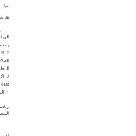
مهارا
هنا ي
دور
إلى ا
يلفت 
الا
الطلا
المعل
oast).
الل
وتختت
المتعة
أهمية 