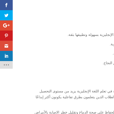
نجليزية بسهولة وتطبيقها بثقة.
ة.
النجاح.
 فإن استخدام الألعاب التعليمية في تعلم اللغة الإنجليزية يزيد من مستوى التحصيل
سبة 40٪. كما أظهرت الأبحاث التي أجراها Nordic Business Forum أن الطلاب الذين يتعلمون بطرق تفاعلية يكونون أكثر إبداعًا
جديدة من أفضل الطرق للحفاظ على صحة الدماغ وتقليل خطر الإصابة بالأمراض