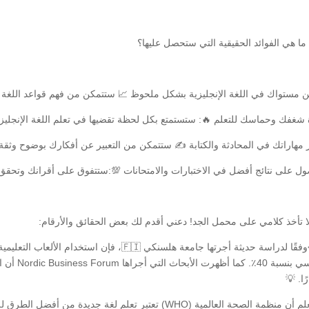
ما هي الفوائد الحقيقية التي ستحصل عليها؟
 مستواك في اللغة الإنجليزية بشكل ملحوظ 📈 ستتمكن من فهم قواعد اللغة الإ
 شغفك وحماسك للتعلم 🔥: ستستمتع بكل لحظة تقضيها في تعلم اللغة الإنجليزي
 مهاراتك في المحادثة والكتابة ✍️ ستتمكن من التعبير عن أفكارك بوضوح وثقة.
ل على نتائج أفضل في الاختبارات والامتحانات 💯:ستتفوق على أقرانك وتحقق 
ا تأخذ كلامي على محمل الجد! دعني أقدم لك بعض الحقائق والأرقام:
<p>وفقًا لدراسة حديثة أجرتها جامعة هلسنكي 🇫🇮،
الدراسي بن
ًا. 💡
هل تعلم أن منظمة الصحة العالمية (WHO) تعتبر تعلم لغة 