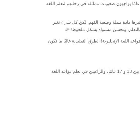
لوف؟ صدقني، لست وحدك! الكثير من الطلاب الذين تتراوح أعمارهم بين 13 و 17 عامًا يواجهون صعوبات مماثلة في رحلتهم لتعلم اللغة
برها مادة مملة وصعبة الفهم. لكن كل شيء تغير
ع بالتعلم، وتحسن مستواه بشكل ملحوظ! 🎉
 اللغة الإنجليزية! الطرق التقليدية غالبًا ما تكون
نحن نقدم لك برنامجًا فريدًا من نوعه، مصمم خصيصًا للطلاب الذين تتراوح أعمارهم بين 13 و 17 عامًا، والراغبين في تعلم قواعد اللغة