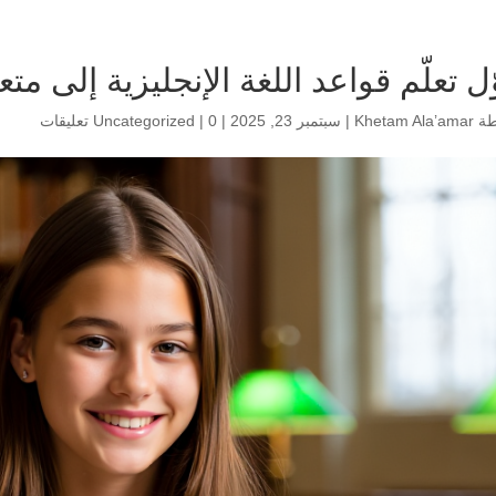
ل تعلّم قواعد اللغة الإنجليزية إلى متع
طة
Khetam Ala’amar
|
سبتمبر 23, 2025
|
0 تعليقات
|
Uncategorized