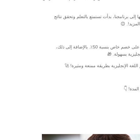
 إلى برنامجنا، بدأت تستمتع بالتعلم وتحقق نتائج
لمزيد!. 😊
العرض محدود والكمية محدودة! سجل الآن في برنامج [اسم البرنامج/المنتج] واحصل على خصم خاص بنسبة 50٪. بالإضافة إلى ذلك،
ليزية بسهولة. 🎁
لغة الإنجليزية بطريقة ممتعة ومثيرة! 🚀
لمدة! 👇