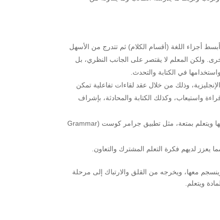
بسط أجزاء اللغة (أقسام الكلام) ثم تتدرج من الأسهل
أخرى. ولكن المعلم لا يقتصر على الجانب النظري، بل
ستخدامها في الكتابة والتحدث.
الإنجليزية، وذلك من خلال عقد لقاءات تفاعلية تمكن
اءة واستيعاب، وكذلك الكتابة والمحادثة، بإشراف
الألعاب التعليمية: التي توفر تحديات ممتعة للطالب، تجعله يحب المادة وينسجم معها ويتعلم بمتعة، مثل تطبيق جرامر كوست (Grammar
مما يعزز لديهم فكرة التعلم المشترك والتعاون.
ينسجم معها، ويخرجه من القلق والارتباك إلى مرحلة
مادة ويتعلم.