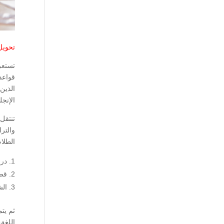
تحويل 
تستعر
الإنج
والترا
الطلا
درا
قضا
الش
ثم يت
اللغة