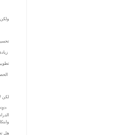
ولكن 
تحسين
زيادة
تطوير
الحصو
لكن ل
وابتكار