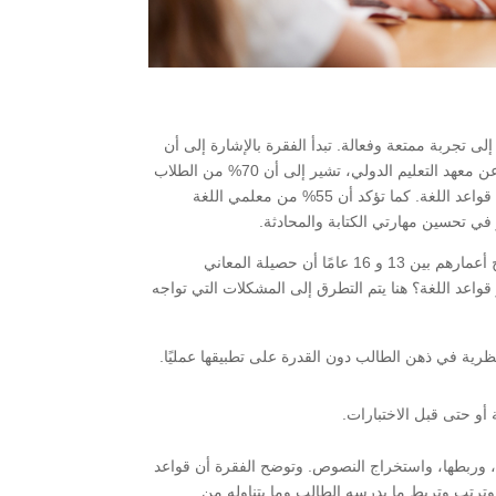
ى تجربة ممتعة وفعالة. تبدأ الفقرة بالإشارة إلى أن
قواعد اللغة الإنجليزية قد تبدو رحلة شاقة، لكنها ضرورية. وتستند إلى دراسة صادرة عن معهد التعليم الدولي، تشير إلى أن 70% من الطلاب
الذين درسوا اللغة الإنجليزية بانتظام يواجهون صعوبات في التواصل بسبب عدم إتقان قواعد اللغة. كما تؤكد أن 55% من معلمي اللغة
في تحسين مهارتي الكتابة والمحادثة.
تنتقل الفقرة لتسليط الضوء على المفارقة: لماذا يعتقد العديد من الطلاب الذين تتراوح أعمارهم بين 13 و 16 عامًا أن حصيلة المعاني
و قواعد اللغة؟ هنا يتم التطرق إلى المشكلات التي تواجه
ية في ذهن الطالب دون القدرة على تطبيقها عمليًا.
 أو حتى قبل الاختبارات.
مل، وربطها، واستخراج النصوص. وتوضح الفقرة أن قواعد
ترتب وتربط ما يدرسه الطالب وما يتناوله من