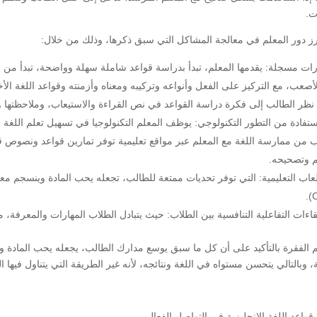
ت.
برز دور المعلم في معالجة المشاكل التي سبق ذكرها، وذلك من خلال:
ات مسجلة: يقدمها المعلم، تبدأ بدراسة قواعد شاملة سهلة وواضحة، تبدأ من أ
لأصعب، مع التركيز على الفعل وأنواعه وتركيبه ومعناه وأزمنته وقواعد اللغة ال
نظر الطالب إلى فكرة دراسة القواعد في نص القراءة والاستيعاب، وملاحظتها وا
ستفادة من التطور التكنولوجي: يوظف المعلم التكنولوجيا في تسهيل تعلم اللغة 
ب من ممارسة اللغة مع المعلم عبر مواقع تعليمية توفر تمارين قواعد ونصوص قر
م وتصحيحه.
C
قاءات التفاعلية التنافسية بين الطلاب: حيث يتبادل الطلاب المهارات والمعرفة، 
م الفقرة بالتأكيد على أن كل ما سبق يوسع مدارك الطالب، يجعله يحب المادة و
، وبالتالي يتحسن مستواه في اللغة ونتائجه، لأنه غير الطريقة التي يتناول فيها ال
قواعد اللغة الإنجليزية في التواصل الفعال