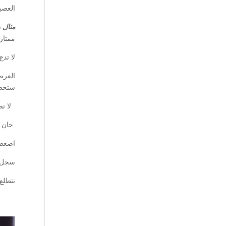
العصب
مثال 
ممتازة
لا تد
ستحصل
لا تض
حان ال
اضغط 
سجل ا
نتطلع 