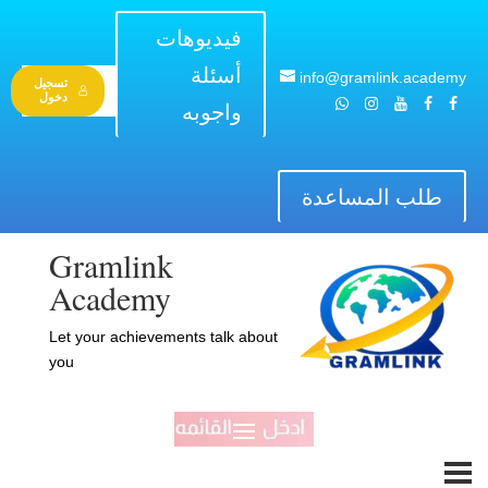
فيديوهات
أسئلة
info@gramlink.academy
تسجيل
دخول
واجوبه
طلب المساعدة
Gramlink
Academy
Let your achievements talk about
you