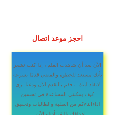
احجز موعد اتصال
الآن بعد أن شاهدت الفلم ، إذا كنت تشعر
بأنك مستعد للخطوة والمضي قدمًا بسرعة
لانقاذ ابنك ، فقم بالتقدم الآن ودعنا نرى
كيف يمكنني المساعدة في تحسين
اداءابناءكم من الطلبة والطالبات وتحقيق
اهدافك بالنقر أدناه الآن …