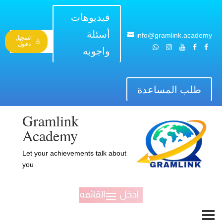
فيديوهات
أسئلة
info@gramlink.academy
تسجيل
دخول
واجوبه
طلب المساعدة
Gramlink
Academy
Let your achievements talk about
you