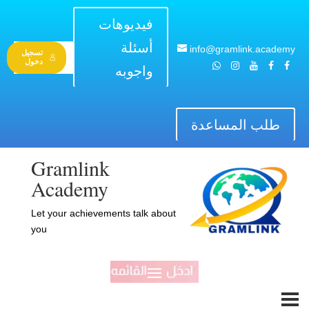
فيديوهات
أسئلة
info@gramlink.academy
تسجيل
دخول
واجوبه
طلب المساعدة
Gramlink
Academy
Let your achievements talk about
you