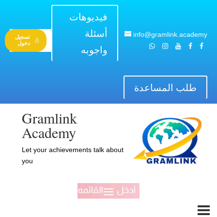
فيديوهات
أسئلة
info@gramlink.academy
تسجيل
دخول
واجوبه
طلب المساعدة
Gramlink
Academy
Let your achievements talk about
you