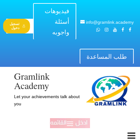
فيديوهات
أسئلة
info@gramlink.academy
تسجيل
دخول
واجوبه
طلب المساعدة
Gramlink
Academy
Let your achievements talk about
you