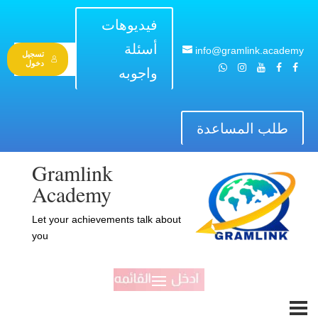
فيديوهات
أسئلة
info@gramlink.academy
تسجيل
دخول
واجوبه
طلب المساعدة
Gramlink
Academy
Let your achievements talk about
you