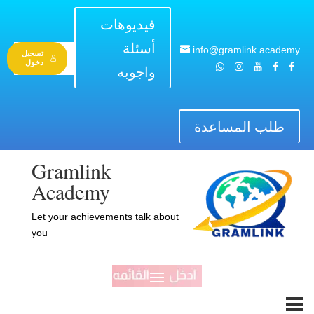
فيديوهات
أسئلة
info@gramlink.academy
تسجيل
دخول
واجوبه
طلب المساعدة
Gramlink
Academy
Let your achievements talk about
you