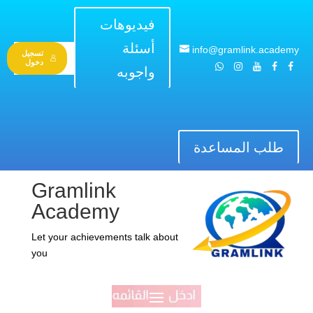
فيديوهات
أسئلة
info@gramlink.academy
تسجيل
دخول
واجوبه
طلب المساعدة
Gramlink
Academy
Let your achievements talk about
you