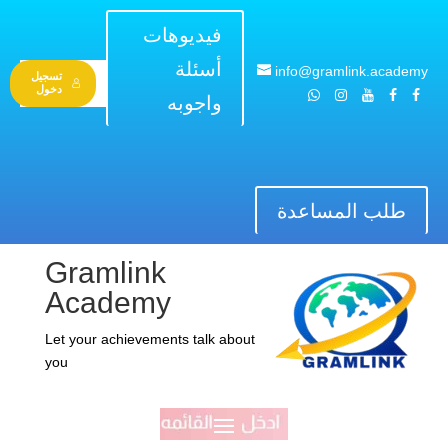
فيديوهات
أسئلة
info@gramlink.academy
تسجيل
دخول
واجوبه
طلب المساعدة
Gramlink
Academy
Let your achievements talk about
you