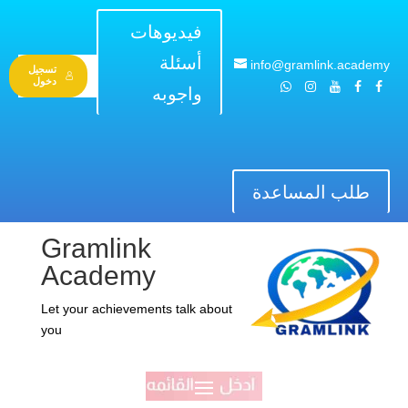
فيديوهات
أسئلة
info@gramlink.academy
تسجيل
دخول
واجوبه
طلب المساعدة
Gramlink
Academy
Let your achievements talk about
you