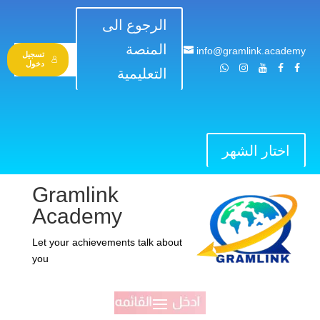
الرجوع الى
المنصة
info@gramlink.academy
تسجيل
دخول
التعليمية
اختار الشهر
Gramlink
Academy
Let your achievements talk about
you